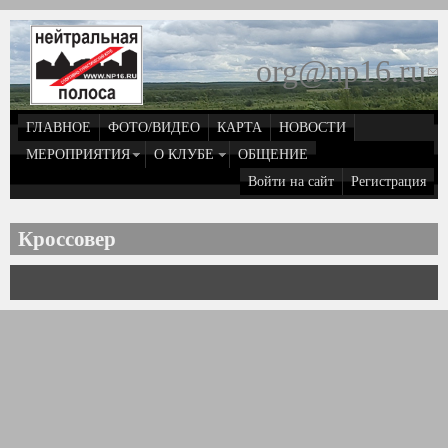
Перейти к основному содержанию
org@np16.ru
(
д
ГЛАВНОЕ
ФОТО/ВИДЕО
КАРТА
НОВОСТИ
о
МЕРОПРИЯТИЯ
О КЛУБЕ
ОБЩЕНИЕ
Войти на сайт
Регистрация
e
Кроссовер