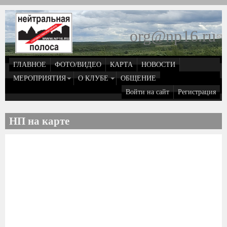
Перейти к основному содержанию
org@np16.ru
(
д
ГЛАВНОЕ
ФОТО/ВИДЕО
КАРТА
НОВОСТИ
о
МЕРОПРИЯТИЯ
О КЛУБЕ
ОБЩЕНИЕ
Войти на сайт
Регистрация
e
НП на карте