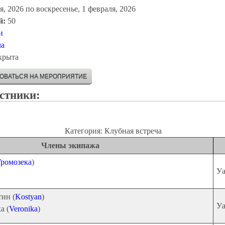
я, 2026
по
воскресенье, 1 февраля, 2026
й:
50
и
ча
крыта
РОВАТЬСЯ НА МЕРОПРИЯТИЕ
стники:
Категория: Клубная встреча
Члены экипажа
Громозека
)
Уа
ин (
Kostyan
)
Уа
а (
Veronika
)