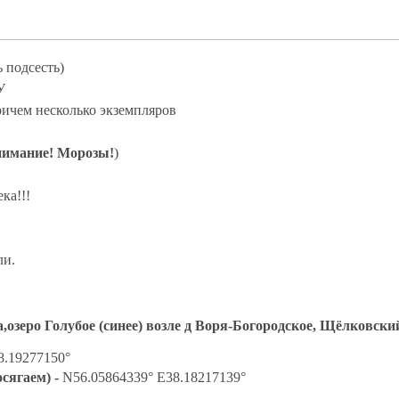
 подсесть)
У
ичем несколько экземпляров
имание! Морозы!
)
ка!!!
ли.
еро Голубое (синее) возле д Воря-Богородское, Щёлковский
8.19277150°
осягаем) -
N56.05864339° E38.18217139°