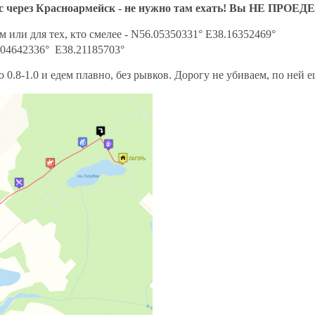
с через Красноармейск - не нужно там ехать! Вы НЕ ПРОЕДЕ
ом или для тех, кто смелее - N56.05350331° E38.16352469°
6.04642336° E38.21185703°
 0.8-1.0 и едем плавно, без рывков. Дорогу не убиваем, по ней 