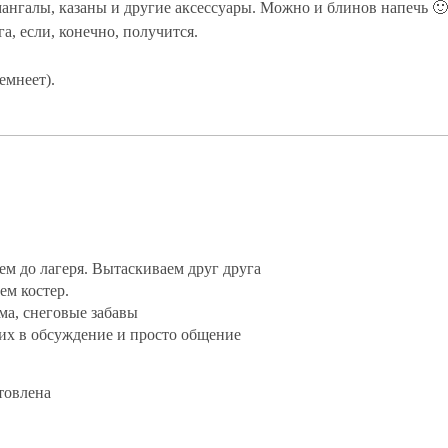
ангалы, казаны и другие аксессуары. Можно и блинов напечь 🙂
а, если, конечно, получится.
емнеет).
едем до лагеря. Вытаскиваем друг друга
аем костер.
мма, снеговые забавы
щих в обсуждение и просто общение
отовлена