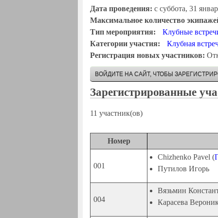
Дата проведения:
с
суббота, 31 январ
Максимальное количество экипаже
Тип мероприятия:
Клубные встреч
Категории участия:
Клубная встре
Регистрация новых участников:
От
ВОЙДИТЕ НА САЙТ, ЧТОБЫ ЗАРЕГИСТРИ
Зарегистрированные уча
11 участник(ов)
Номер
Chizhenko Pavel (
001
Путилов Игорь
Вязьмин Констант
004
Карасева Вероник