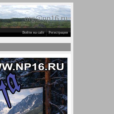
org@np16.ru
(ссылка для
отправки
Войти на сайт
Регистрация
email)