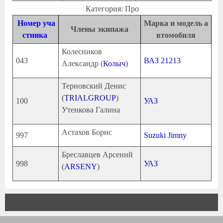
Категория: Про
Номер уча
Марка и модель а
Члены экипажа
стника
втомобиля
Колесников
043
ВАЗ 21213
Александр (
Колыч
)
Терновский Денис
(
TRIALGROUP
)
100
УАЗ
Утенкова Галина
Астахов Борис
997
Suzuki Jimny
Бреславцев Арсений
998
УАЗ
(
ARSENY
)