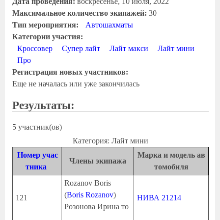
Дата проведения:
воскресенье, 10 июля, 2022
Максимальное количество экипажей:
30
Тип мероприятия:
Автошахматы
Категории участия:
Кроссовер
Супер лайт
Лайт макси
Лайт мини
Про
Регистрация новых участников:
Еще не началась или уже закончилась
Результаты:
5 участник(ов)
Категория: Лайт мини
Номер учас
Марка и модель ав
Члены экипажа
тника
томобиля
Rozanov Boris
(
Boris Rozanov
)
121
НИВА 21214
Розонова Ирина то