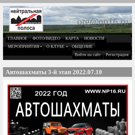
Перейти к основному содержанию
org@np16.ru
(
д
ГЛАВНОЕ
ФОТО/ВИДЕО
КАРТА
НОВОСТИ
о
МЕРОПРИЯТИЯ
О КЛУБЕ
ОБЩЕНИЕ
Войти на сайт
Регистрация
e
Автошахматы 3-й этап 2022.07.10