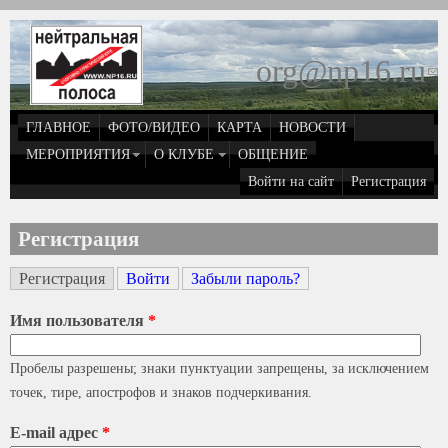
Перейти к основному содержанию
org@np16.ru
(
д
ГЛАВНОЕ
ФОТО/ВИДЕО
КАРТА
НОВОСТИ
о
МЕРОПРИЯТИЯ
О КЛУБЕ
ОБЩЕНИЕ
Войти на сайт
Регистрация
e
Регистрация
Регистрация
(активная вкладка)
Войти
Забыли пароль?
Главные вкладки
Имя пользователя
*
Пробелы разрешены; знаки пунктуации запрещены, за исключением
точек, тире, апострофов и знаков подчеркивания.
E-mail адрес
*