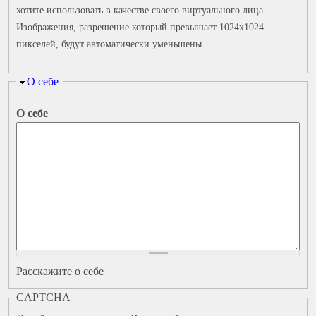
хотите использовать в качестве своего виртуального лица.
Изображения, разрешение который превышает 1024x1024
пикселей, будут автоматически уменьшены.
Скрыть
О себе
О себе
Расскажите о себе
Более подробная информация о текстовых форматах
HTML-теги не обрабатываются и показываются как
CAPTCHA
обычный текст