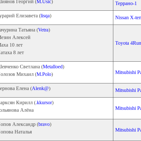
иянов Георгий (
M.Usic
)
Террано-1
урарий Елизавета (
lisqa
)
Nissan X-ter
ачурина Татьяна (
Vetra
)
езин Алексей
Toyota 4Run
аха 10 лет
атаха 8 лет
евченко Светлана (
Metalloed
)
Mitsubishi P
олозов Михаил (
M.Polo
)
ернова Елена (
Alenk@
)
Mitsubishi P
арксян Кирилл (
.kkursor
)
Mitsubishi P
ольянова Алёна
опов Александр (
bravo
)
Mitsubishi P
опова Наталья