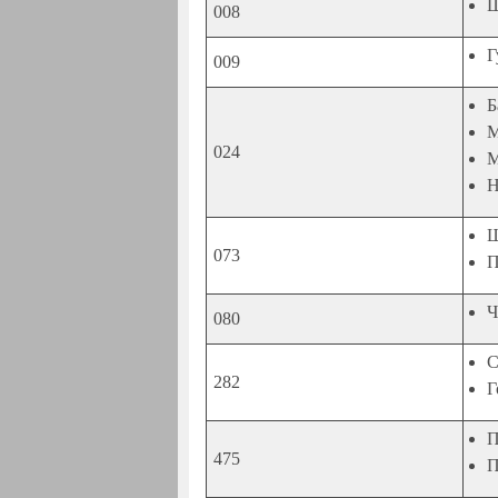
Ш
008
Г
009
Б
М
024
М
Н
Ш
073
П
Ч
080
С
282
Г
П
475
П