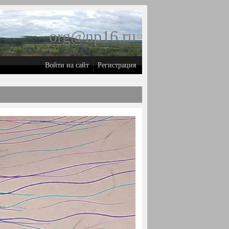
org@np16.ru
(ссылка для
отправки
Войти на сайт
Регистрация
email)