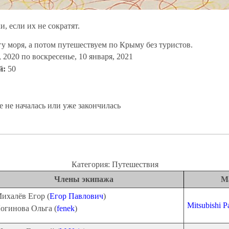
, если их не сократят.
гу моря, а потом путешествуем по Крыму без туристов.
, 2020
по
воскресенье, 10 января, 2021
й:
50
 не началась или уже закончилась
Категория: Путешествия
Члены экипажа
М
ихалёв Егор (
Егор Павлович
)
Mitsubishi P
огинова Ольга (
fenek
)