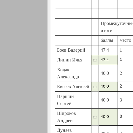
Промежуточны
итоги
баллы
место
Боев Валерий
47,4
1
Линин Илья
ш
47,4
1
Ходак
40,0
2
Александр
Евсеев Алексей
ш
40,0
2
Паршин
40,0
3
Сергей
Широков
ш
40,0
3
Андрей
Дунаев