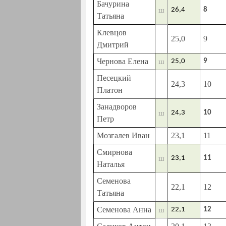
Бачурина
ш
26,4
8
Татьяна
Клевцов
25,0
9
Дмитрий
Чернова Елена
ш
25,0
9
Песецкий
24,3
10
Платон
Занадворов
ш
24,3
10
Петр
Мозгалев Иван
23,1
11
Смирнова
ш
23,1
11
Наталья
Семенова
22,1
12
Татьяна
Семенова Анна
ш
22,1
12