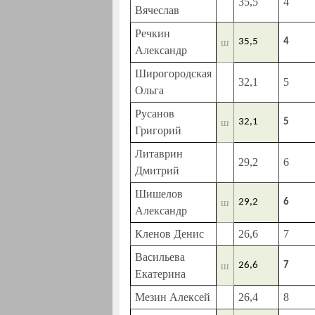
35,5
4
Вячеслав
Речкин
ш
35,5
4
Александр
Широгородская
32,1
5
Ольга
Русанов
ш
32,1
5
Григорий
Литаврин
29,2
6
Дмитрий
Шишелов
ш
29,2
6
Александр
Кленов Денис
26,6
7
Васильева
ш
26,6
7
Екатерина
Мезин Алексей
26,4
8