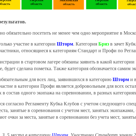
результатов.
 но обязательно посетить не менее чем одно мероприятие в Моск
только участие в категории
Шторм
. Категория
Бриз
в зачет Кубк
астники, относящиеся к категориям Стандарт и Профи по Регла
истрации в стартовом лагере обязаны заявить в какой категории
е, будет сделана пометка. Также категория обозначается самим э
обязательным для всех лиц, заявившихся в категорию
Шторм
и 
частие в категории Профи является добровольным для всех ост
 в состав одного экипажа на соревновании, в разных категориях
ся согласно Регламенту Кубка Клубов с учетом следующего спец
ста, занятые в соревнования с учетом мест, занятых экипажами,
ют очки за места, занятые в соревновании без учета мест, заня
 3, 5 места в категории
Шторм
. Участники Стандарт заняли 2,