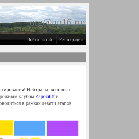
org@np16.ru
(ссылка для
отправки
Войти на сайт
Регистрация
email)
нтирования! Нейтральная полоса
дорожным клубом
Zapozitiff
и
оводиться в рамках девяти этапов