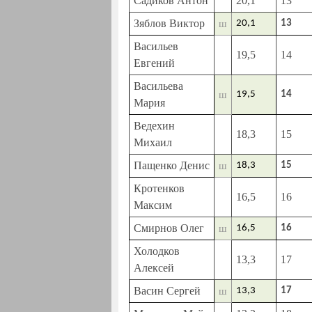
Садиков Антон
20,1
13
Зяблов Виктор
ш
20,1
13
Васильев
19,5
14
Евгений
Васильева
ш
19,5
14
Мария
Ведехин
18,3
15
Михаил
Пащенко Денис
ш
18,3
15
Кротенков
16,5
16
Максим
Смирнов Олег
ш
16,5
16
Холодков
13,3
17
Алексей
Васин Сергей
ш
13,3
17