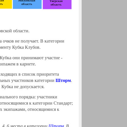
овской области.
а очков не получает. В категории
менту Кубка Клубов.
 Кубка они принимают участие -
кипажем в карнете.
входящих в список приоритета
альных участников категории
Шторм
.
 Кубка не допускается.
иального порядка: участники
 относящимися к категории Стандарт;
тых экипажами, относящимися к
 4, 6 места в категории
Шторм
. В