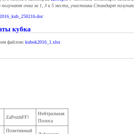
получают очки за 1, 3 и 5 места, участники Стандарт получают 
r2016_kub_250216.doc
аты кубка
ним файлом:
kubok2016_1.xlsx
Нейтральная
ZaPozitiFF!
Полоса
Позитивный