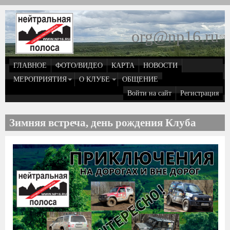
Перейти к основному содержанию
org@np16.ru
(
д
ГЛАВНОЕ
ФОТО/ВИДЕО
КАРТА
НОВОСТИ
о
МЕРОПРИЯТИЯ
О КЛУБЕ
ОБЩЕНИЕ
Войти на сайт
Регистрация
e
Зимняя встреча, день рождения Клуба