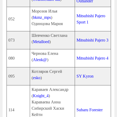
Outlander
Морозов Илья
Mitsubishi Pajero
(
bkmz_mps
)
052
Sport 1
Одинцова Мария
Шевченко Светлана
073
Mitsubishi Pajero 3
(
Metalloed
)
Чернова Елена
080
Mitsubishi Pajero 4
(
Alenk@
)
Котляров Сергей
095
SY Kyron
(
esko
)
Караваев Александр
(
Knight_4
)
Караваева Анна
Сибирский Хаски
114
Subaru Forester
Кейти