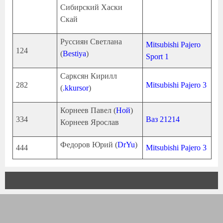
Сибирский Хаски
Скай
Руссиян Светлана
Mitsubishi Pajero
124
(
Bestiya
)
Sport 1
Сарксян Кирилл
282
Mitsubishi Pajero 3
(
.kkursor
)
Корнеев Павел (
Ной
)
334
Ваз 21214
Корнеев Ярослав
Федоров Юрий (
DrYu
)
444
Mitsubishi Pajero 3