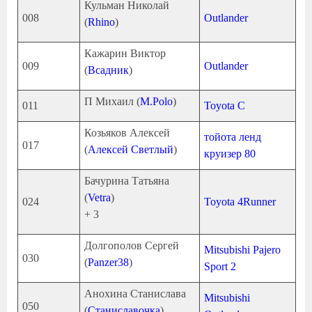
Кульман Николай
008
Outlander
(
Rhino
)
Кажарин Виктор
009
Outlander
(
Всадник
)
П Михаил (
M.Polo
)
011
Toyota С
Козьяков Алексей
тойота ленд
017
(
Алексей Светлый
)
круизер 80
Бачурина Татьяна
(
Vetra
)
024
Toyota 4Runner
+ 3
Долгополов Сергей
Mitsubishi Pajero
030
(
Panzer38
)
Sport 2
Анохина Станислава
Mitsubishi
050
(
Станиславочка
)