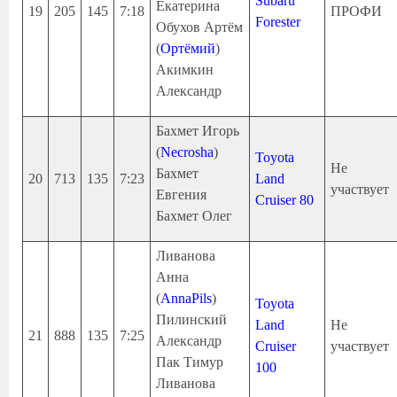
Subaru
Екатерина
19
205
145
7:18
ПРОФИ
Forester
Обухов Артём
(
Ортёмий
)
Акимкин
Александр
Бахмет Игорь
(
Necrosha
)
Toyota
Не
Бахмет
20
713
135
7:23
Land
участвует
Евгения
Cruiser 80
Бахмет Олег
Ливанова
Анна
(
AnnaPils
)
Toyota
Пилинский
Land
Не
21
888
135
7:25
Александр
Cruiser
участвует
Пак Тимур
100
Ливанова