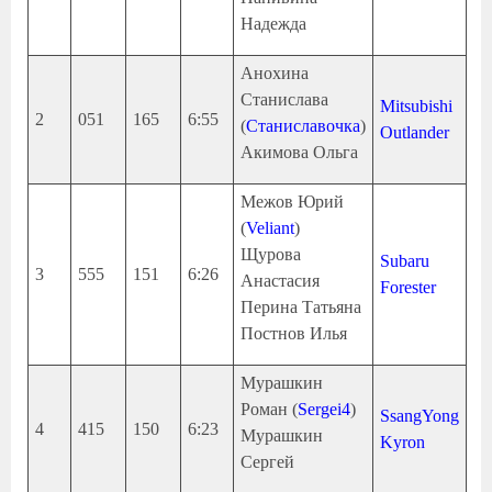
Надежда
Анохина
Станислава
Mitsubishi
2
051
165
6:55
(
Станиславочка
)
Outlander
Акимова Ольга
Межов Юрий
(
Veliant
)
Щурова
Subaru
3
555
151
6:26
Анастасия
Forester
Перина Татьяна
Постнов Илья
Мурашкин
Роман (
Sergei4
)
SsangYong
4
415
150
6:23
Мурашкин
Kyron
Сергей