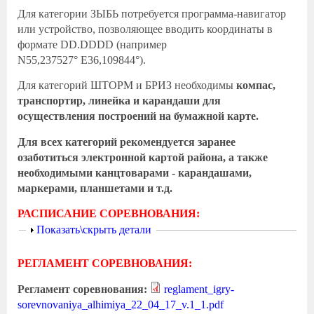
Для категории ЗЫБЬ потребуется программа-навигатор
или устройство, позволяющее вводить координаты в
формате DD.DDDD (например
N55,237527° E36,109844°).
Для категорий ШТОРМ и БРИЗ необходимы
компас,
транспортир, линейка и карандаши для
осуществления построений на бумажной карте.
Для всех категорий рекомендуется заранее
озаботиться электронной картой района, а также
необходимыми канцтоварами - карандашами,
маркерами, планшетами и т.д.
РАСПИСАНИЕ СОРЕВНОВАНИЯ:
Показать
Показать\скрыть детали
РЕГЛАМЕНТ СОРЕВНОВАНИЯ:
Регламент соревнования:
reglament_igry-
sorevnovaniya_alhimiya_22_04_17_v.1_1.pdf