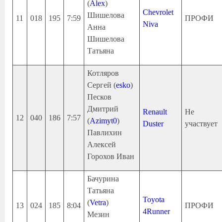
(
Alex
)
Chevrolet
Шишелова
11
018
195
7:59
ПРОФИ
Niva
Анна
Шишелова
Татьяна
Котляров
Сергей (
esko
)
Песков
Дмитрий
Renault
Не
12
040
186
7:57
(
Azimyt0
)
Duster
участвует
Павлихин
Алексей
Горохов Иван
Бачурина
Татьяна
Toyota
(
Vetra
)
13
024
185
8:04
ПРОФИ
4Runner
Мезин