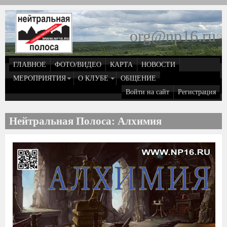
Перейти к основному содержанию
org@np16.ru
(
д
ГЛАВНОЕ
ФОТО/ВИДЕО
КАРТА
НОВОСТИ
о
МЕРОПРИЯТИЯ
О КЛУБЕ
ОБЩЕНИЕ
Войти на сайт
Регистрация
e
Нейтральная Полоса: Алхимия