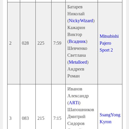
Батарев
Николай
(
NickyWizard
)
Кажарин
Виктор
Mitsubishi
(
Всадник
)
2
028
225
7:59
Pajero
Шевченко
Sport 2
Светлана
(
Metalloed
)
Андреев
Роман
Иванов
Александр
(
ARTi
)
Шапошников
SsangYong
Дмитрий
3
083
215
7:15
Kyron
Сидоров