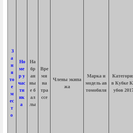
З
а
Но
На
н
ме
бр
Вре
я
р у
ан
мя
Марка и
Категори
то
Члены экипа
час
ны
на
модель ав
в Кубке 
е
жа
тн
е б
тра
томобиля
убов 201
м
ик
ал
ссе
ес
а
лы
т
о