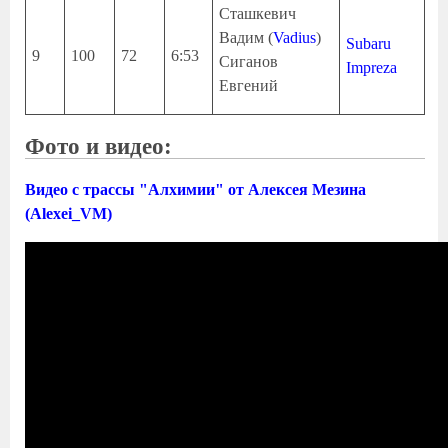
Сташкевич
Вадим (
Vadius
)
Subaru
9
100
72
6:53
Сиганов
Impreza
Евгений
Фото и видео:
Видео с трассы "Алхимии" от Алексея Мезина
(Alexei_VM)
Нейтральная Полоса 2017 -
"Алхимия"