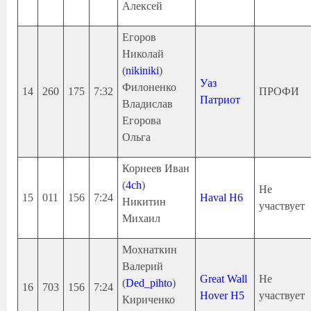
Алексей
Егоров
Николай
(
nikiniki
)
Уаз
Филоненко
14
260
175
7:32
ПРОФИ
Патриот
Владислав
Егорова
Ольга
Корнеев Иван
(
4ch
)
Не
15
011
156
7:24
Haval H6
Никитин
участвует
Михаил
Мохнаткин
Валерий
Great Wall
Не
(
Ded_pihto
)
16
703
156
7:24
Hover H5
участвует
Кириченко