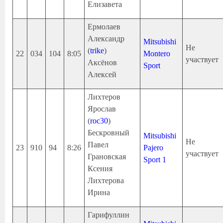
Елизавета
Ермолаев
Александр
Mitsubishi
Не
(
trike
)
22
034
104
8:05
Montero
участвует
Аксёнов
Sport
Алексей
Лихтеров
Ярослав
(
roc30
)
Бескровный
Mitsubishi
Не
Павел
23
910
94
8:26
Pajero
участвует
Грановская
Sport 1
Ксения
Лихтерова
Ирина
Гарифуллин