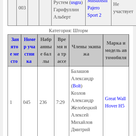
Mitsubishi
Рустем (
usgra
)
Не
003
Pajero
Гарифуллин
участвует
Sport 2
Альберт
Категория: Шторм
Зан
Номе
Набр
Вре
Марка и
ято
р уча
анны
мя н
Члены экипа
модель ав
е ме
стни
е бал
а тр
жа
томобиля
сто
ка
лы
ассе
Балашов
Александр
(
Bolt
)
Козлов
Great Wall
Александр
1
045
236
7:29
Hover H5
Желобецкий
Алексей
Михайлов
Дмитрий