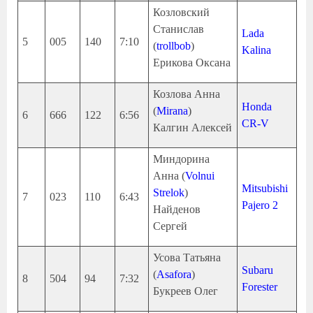
Козловский
Станислав
Lada
5
005
140
7:10
(
trollbob
)
Kalina
Ерикова Оксана
Козлова Анна
Honda
(
Mirana
)
6
666
122
6:56
CR-V
Калгин Алексей
Миндорина
Анна (
Volnui
Mitsubishi
Strelok
)
7
023
110
6:43
Pajero 2
Найденов
Сергей
Усова Татьяна
Subaru
(
Asafora
)
8
504
94
7:32
Forester
Букреев Олег