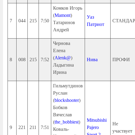
Комков Игорь
(
Mamont
)
Уаз
7
044
215
7:50
СТАНДА
Татаринов
Патриот
Андрей
Чернова
Елена
(
Alenk@
)
8
008
215
7:52
Нива
ПРОФИ
Ладыгина
Ирина
Гильмутдинов
Руслан
(
blockshooter
)
Бобков
Вячеслав
Mitsubishi
(
the_bobbiest
)
Не
9
221
211
7:51
Pajero
Коваль-
участвует
Sport 2