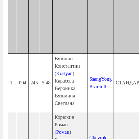
Вязьмин
Константин
(
Kostyan
)
SsangYong
Карасева
1
004
245
5:48
СТАНДА
Kyron II
Вероника
Вязьмина
Светлана
Корюкин
Роман
(
Роман
)
Chevrolet