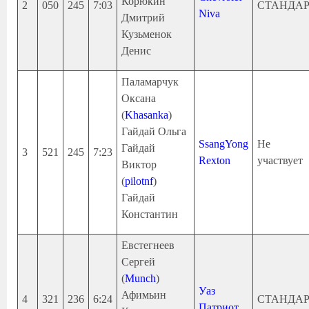
Корюкин
2
050
245
7:03
СТАНДА
Niva
Дмитрий
Кузьменок
Денис
Паламарчук
Оксана
(
Khasanka
)
Гайдай Ольга
SsangYong
Не
Гайдай
3
521
245
7:23
Rexton
участвует
Виктор
(
pilotnf
)
Гайдай
Константин
Евстегнеев
Сергей
(
Munch
)
Уаз
Афимьин
4
321
236
6:24
СТАНДА
Патриот