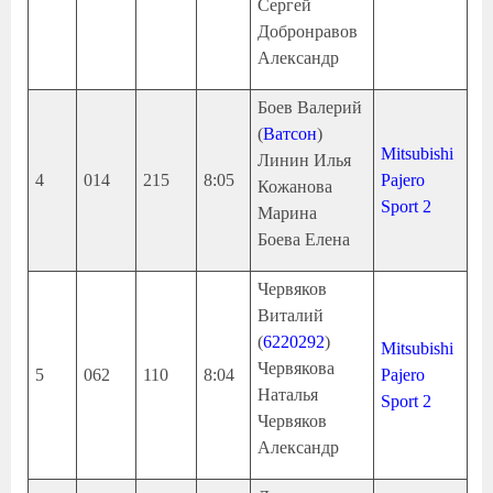
Сергей
Добронравов
Александр
Боев Валерий
(
Ватсон
)
Mitsubishi
Линин Илья
4
014
215
8:05
Pajero
Кожанова
Sport 2
Марина
Боева Елена
Червяков
Виталий
(
6220292
)
Mitsubishi
Червякова
5
062
110
8:04
Pajero
Наталья
Sport 2
Червяков
Александр