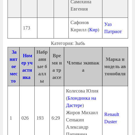
Самохина
Евгения
Сафонов
Уаз
173
Кирилл (
Кир
)
Патриот
Категория: Зыбь
За
Набр
Ном
Вре
нят
анн
Марка и
ер уч
мя н
Члены экипаж
ое
ые б
модель ав
астн
а тр
а
мес
алл
томобиля
ика
ассе
то
ы
Колесова Юлия
(
Блондинка на
Дастере
)
Жиров Михаил
Renault
1
026
193
6:29
Сенькин
Duster
Александр
Папивина