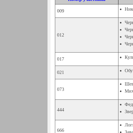
Ник
009
Чер
Чер
012
Чер
Чер
Кул
017
Обу
021
Шев
073
Мих
Фед
444
Зве
Лог
666
Зав