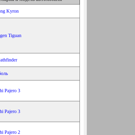
ng Kyron
gen Tiguan
athfinder
боль
hi Pajero 3
hi Pajero 3
hi Pajero 2