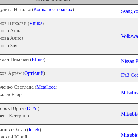
улина Наталья (
Кошка в сапожках
)
SsangYo
нов Николай (
Vnuks
)
нова Анна
Volkswa
нова Алиса
нова Зоя
ьман Николай (
Rhino
)
Nissan P
хов Артём (
Ортёмий
)
ГАЗ Со
ченко Светлана (
Metalloed
)
Mitsubis
алёв Егор
оров Юрий (
DrYu
)
Mitsubis
рева Катерина
инова Ольга (
fenek
)
Mitsubis
адский Юрий