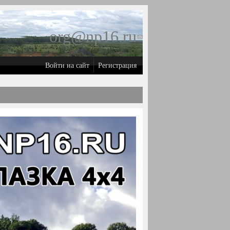
org@np16.ru
(ссылка для
отправки
Войти на сайт
Регистрация
email)