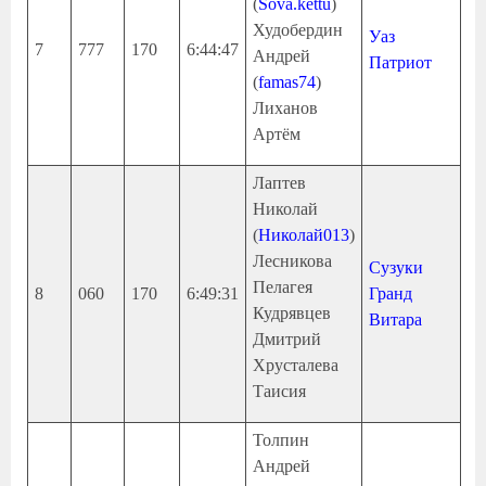
(
Sova.kettu
)
Худобердин
Уаз
7
777
170
6:44:47
Андрей
Патриот
(
famas74
)
Лиханов
Артём
Лаптев
Николай
(
Николай013
)
Лесникова
Сузуки
Пелагея
8
060
170
6:49:31
Гранд
Кудрявцев
Витара
Дмитрий
Хрусталева
Таисия
Толпин
Андрей