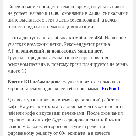
Соревнование пройдёт в темное время, но устать никто
не успеет: начало в
16.00
, окончание в
2
3
.00
. Уникальный
шанс выспаться с утра в день соревнований, а вечер
провести вдали от шумной цивилизации.
Трасса доступна для любых автомобилей 4×4. На лесных
участках возможны ветки. Рекомендуется резина
АТ,
ограничений на подготовку машин нет
.
Грунты в предполагаемом районе соревнования в
основном песчаные, поэтому грязи планируется не очень
много
😉
Взятие КП небамперное
, осуществляется с помощью
хорошо зарекомендовавшей себя программы
FixPoint
.
Для всех участников во время соревнований работает
кафе 'Halyava' в котором в любой момент можно выпить
чай или кофе с вкусными печенками. После окончания
соревнования в кафе будет сервирован
сытный ужин
,
главным блюдом которого выступит гречка по
фирменному рецепту от 004 экипажа, а в качесте