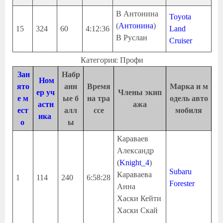
В Антонина
Toyota
(
Антонина
)
15
324
60
4:12:36
Land
В Руслан
Cruiser
Категория: Профи
Зан
Набр
Ном
ято
анн
Время
Марка и м
ер уч
Члены экип
е м
ые б
на тра
одель авто
астн
ажа
ест
алл
ссе
мобиля
ика
о
ы
Караваев
Александр
(
Knight_4
)
Subaru
Караваева
1
114
240
6:58:28
Forester
Анна
Хаски Кейти
Хаски Скай