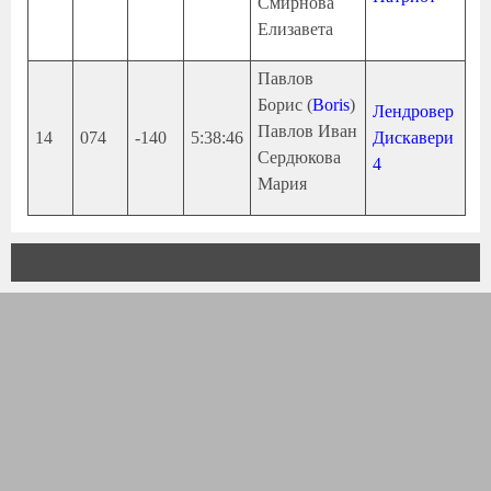
Смирнова
Елизавета
Павлов
Борис (
Boris
)
Лендровер
Павлов Иван
14
074
-140
5:38:46
Дискавери
Сердюкова
4
Мария