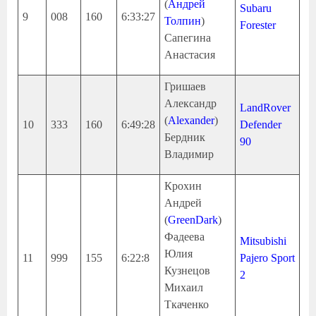
(
Андрей
Subaru
9
008
160
6:33:27
Толпин
)
Forester
Сапегина
Анастасия
Гришаев
Александр
LandRover
(
Alexander
)
10
333
160
6:49:28
Defender
Бердник
90
Владимир
Крохин
Андрей
(
GreenDark
)
Фадеева
Mitsubishi
Юлия
11
999
155
6:22:8
Pajero Sport
Кузнецов
2
Михаил
Ткаченко