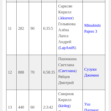
Сарксян
Кирилл
(
.kkursor
)
Гольянова
Mitsubishi
11
282
90
6:35:5
Алёна
Pajero 3
Лапса
Андрей
(
LapAndS
)
Пшонкина
Светлана
Сузуки
(
Светлана
)
12
888
70
6:58:35
Джимни
Рябцев
Дмитрий
Смирнов
Кирилл
Уаз
(
kir4eg
)
13
440
60
2:3:42
Патриот