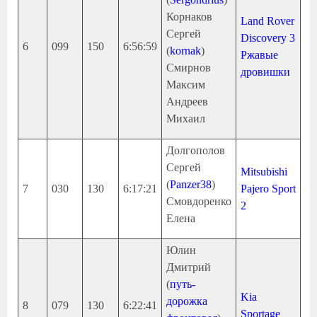
Корнаков
Land Rover
Сергей
Discovery 3
6
099
150
6:56:59
(
kornak
)
Ржавые
Смирнов
дровишки
Максим
Андреев
Михаил
Долгополов
Сергей
Mitsubishi
(
Panzer38
)
7
030
130
6:17:21
Pajero Sport
Смовдоренко
2
Елена
Юлин
Дмитрий
(
путь-
Kia
дорожка
8
079
130
6:22:41
Sportage