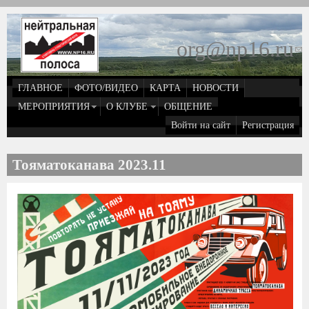
Перейти к основному содержанию
org@np16.ru
(
д
ГЛАВНОЕ
ФОТО/ВИДЕО
КАРТА
НОВОСТИ
о
МЕРОПРИЯТИЯ
О КЛУБЕ
ОБЩЕНИЕ
Войти на сайт
Регистрация
e
Тояматоканава 2023.11