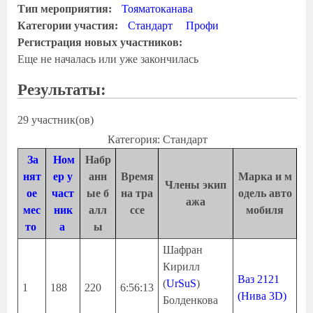
Тип мероприятия:
Тояматоканава
Категории участия:
Стандарт
Профи
Регистрация новых участников:
Еще не началась или уже закончилась
Результаты:
29 участник(ов)
Категория: Стандарт
За
Ном
Набр
нят
ер у
анн
Время
Марка и м
Члены экип
ое
част
ые б
на тра
одель авто
ажа
мес
ник
алл
ссе
мобиля
то
а
ы
Шафран
Кирилл
Ваз 2121
(
UrSuS
)
1
188
220
6:56:13
(Нива 3D)
Болденкова