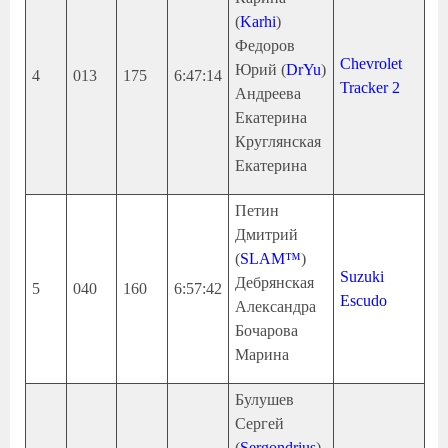
(
Karhi
)
Федоров
Chevrolet
Юрий (
DrYu
)
4
013
175
6:47:14
Tracker 2
Андреева
Екатерина
Круглянская
Екатерина
Петин
Дмитрий
(
SLAM™
)
Suzuki
Дебрянская
5
040
160
6:57:42
Escudo
Александра
Бочарова
Марина
Булушев
Сергей
(
Sergondrius
)