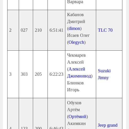
Варвара
Кабанов
Дмитрий
(
dimon
)
2
027
210
6:51:41
TLC 70
Исаев Олег
(
Olegych
)
Чекмарев
Алексей
(
Алексей
Suzuki
3
303
205
6:22:23
Джимнивод
)
Jimny
Блинков
Игорь
Обухов
Артём
(
Ортёмий
)
Акимкин
Jeep grand
4
123
200
6:46:43