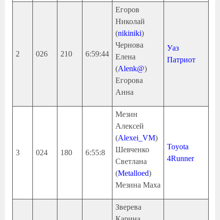
Егоров
Николай
(
nikiniki
)
Чернова
Уаз
2
026
210
6:59:44
Елена
Патриот
(
Alenk@
)
Егорова
Анна
Мезин
Алексей
(
Alexei_VM
)
Toyota
Шевченко
3
024
180
6:55:8
4Runner
Светлана
(
Metalloed
)
Мезина Маха
Зверева
Карина