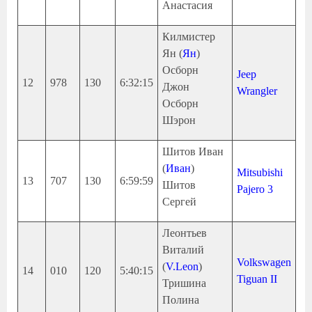
Анастасия
Килмистер
Ян (
Ян
)
Осборн
Jeep
12
978
130
6:32:15
Джон
Wrangler
Осборн
Шэрон
Шитов Иван
(
Иван
)
Mitsubishi
13
707
130
6:59:59
Шитов
Pajero 3
Сергей
Леонтьев
Виталий
Volkswagen
(
V.Leon
)
14
010
120
5:40:15
Tiguan II
Тришина
Полина