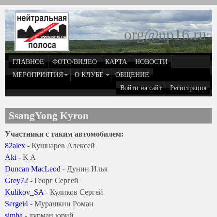
Перейти к основному содержанию
org@np16.ru
(
д
ГЛАВНОЕ
ФОТО/ВИДЕО
КАРТА
НОВОСТИ
о
МЕРОПРИЯТИЯ
О КЛУБЕ
ОБЩЕНИЕ
Войти на сайт
Регистрация
e
SsangYong Kyron
Участники с таким автомобилем:
82alex
- Кушнарев Алексей
Aki
- K A
Duncan MacLeod
- Дунин Илья
Grey72
- Георг Сергей
Kulikov_SA
- Куликов Сергей
Sergei4
- Мурашкин Роман
simba
- дурман юрий