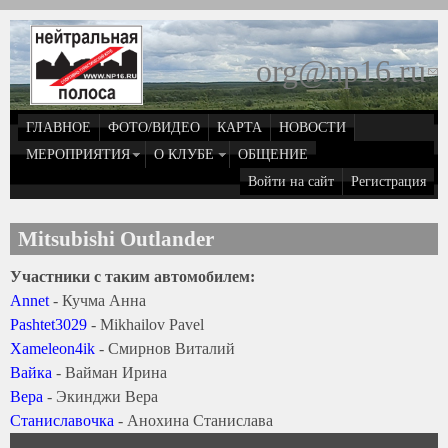
Перейти к основному содержанию
org@np16.ru
(
д
ГЛАВНОЕ
ФОТО/ВИДЕО
КАРТА
НОВОСТИ
о
МЕРОПРИЯТИЯ
О КЛУБЕ
ОБЩЕНИЕ
Войти на сайт
Регистрация
e
Mitsubishi Outlander
Участники с таким автомобилем:
Annet
- Кучма Анна
Pashtet3029
- Mikhailov Pavel
Xameleon4ik
- Смирнов Виталий
Вайка
- Вайман Ирина
Вера
- Экинджи Вера
Станиславочка
- Анохина Станислава