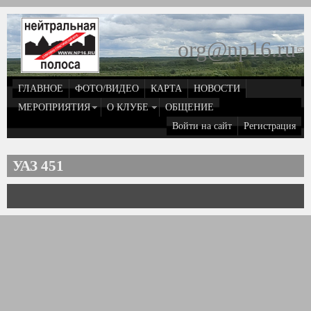
Перейти к основному содержанию
org@np16.ru
(
д
ГЛАВНОЕ
ФОТО/ВИДЕО
КАРТА
НОВОСТИ
о
МЕРОПРИЯТИЯ
О КЛУБЕ
ОБЩЕНИЕ
Войти на сайт
Регистрация
e
УАЗ 451