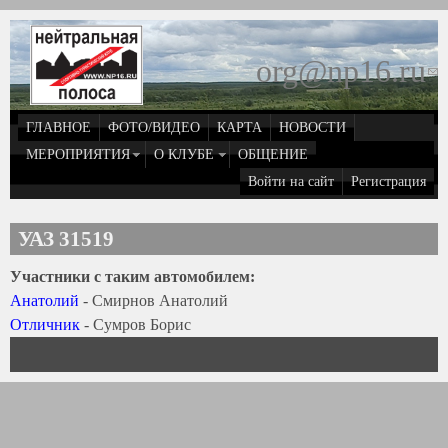
Перейти к основному содержанию
org@np16.ru
(
д
ГЛАВНОЕ
ФОТО/ВИДЕО
КАРТА
НОВОСТИ
о
МЕРОПРИЯТИЯ
О КЛУБЕ
ОБЩЕНИЕ
Войти на сайт
Регистрация
e
УАЗ 31519
Участники с таким автомобилем:
Анатолий
- Смирнов Анатолий
Отличник
- Сумров Борис