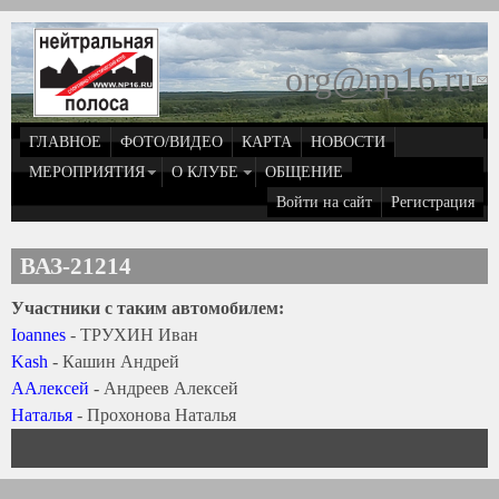
Перейти к основному содержанию
org@np16.ru
(
д
ГЛАВНОЕ
ФОТО/ВИДЕО
КАРТА
НОВОСТИ
о
МЕРОПРИЯТИЯ
О КЛУБЕ
ОБЩЕНИЕ
Войти на сайт
Регистрация
e
ВАЗ-21214
Участники с таким автомобилем:
Ioannes
- ТРУХИН Иван
Kash
- Кашин Андрей
ААлексей
- Андреев Алексей
Наталья
- Прохонова Наталья