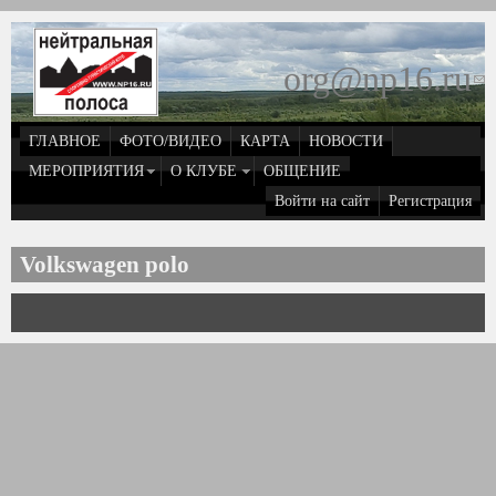
Перейти к основному содержанию
org@np16.ru
(
д
ГЛАВНОЕ
ФОТО/ВИДЕО
КАРТА
НОВОСТИ
о
МЕРОПРИЯТИЯ
О КЛУБЕ
ОБЩЕНИЕ
Войти на сайт
Регистрация
e
Volkswagen polo