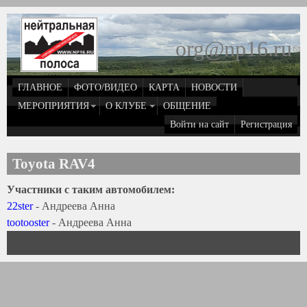
Перейти к основному содержанию
org@np16.ru
(
д
ГЛАВНОЕ
ФОТО/ВИДЕО
КАРТА
НОВОСТИ
о
МЕРОПРИЯТИЯ
О КЛУБЕ
ОБЩЕНИЕ
Войти на сайт
Регистрация
e
Toyota RAV4
Участники с таким автомобилем:
22ster
- Андреева Анна
tootooster
- Андреева Анна