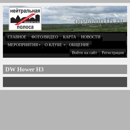
Перейти к основному содержанию
org@np16.ru
(
д
ГЛАВНОЕ
ФОТО/ВИДЕО
КАРТА
НОВОСТИ
о
МЕРОПРИЯТИЯ
О КЛУБЕ
ОБЩЕНИЕ
Войти на сайт
Регистрация
e
DW Hower H3