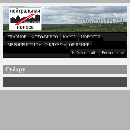
Перейти к основному содержанию
org@np16.ru
(
д
ГЛАВНОЕ
ФОТО/ВИДЕО
КАРТА
НОВОСТИ
о
МЕРОПРИЯТИЯ
О КЛУБЕ
ОБЩЕНИЕ
Войти на сайт
Регистрация
e
Субару