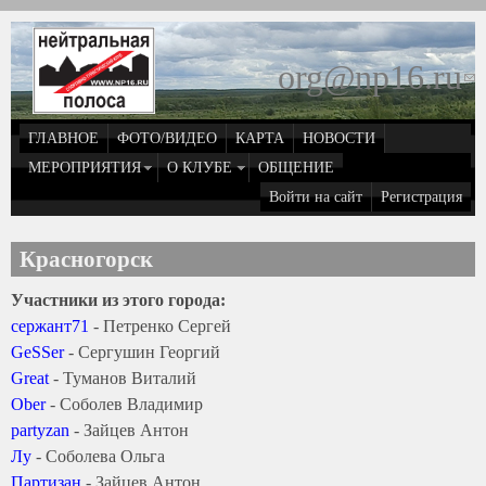
Перейти к основному содержанию
org@np16.ru
(
д
ГЛАВНОЕ
ФОТО/ВИДЕО
КАРТА
НОВОСТИ
о
МЕРОПРИЯТИЯ
О КЛУБЕ
ОБЩЕНИЕ
Войти на сайт
Регистрация
e
Красногорск
Участники из этого города:
cержант71
- Петренко Сергей
GeSSer
- Сергушин Георгий
Great
- Туманов Виталий
Ober
- Соболев Владимир
partyzan
- Зайцев Антон
Лу
- Соболева Ольга
Партизан
- Зайцев Антон