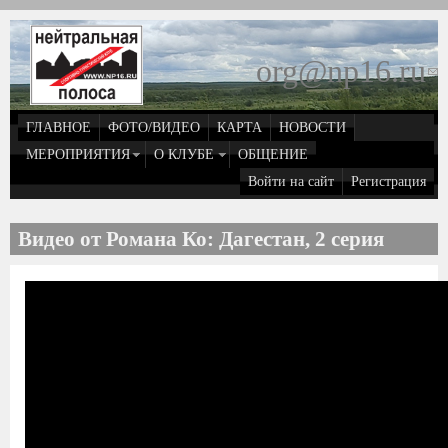
Перейти к основному содержанию
org@np16.ru
(
д
ГЛАВНОЕ
ФОТО/ВИДЕО
КАРТА
НОВОСТИ
о
МЕРОПРИЯТИЯ
О КЛУБЕ
ОБЩЕНИЕ
Войти на сайт
Регистрация
e
Видео от Романа Ко: Дагестан, 2 серия
Дагестан 2 серия