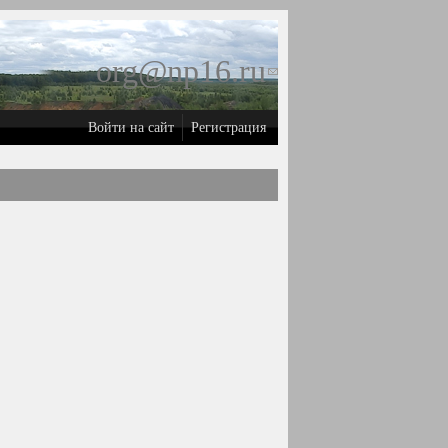
org@np16.ru
(ссылка для
отправки
Войти на сайт
Регистрация
email)