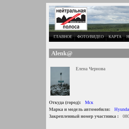
Перейти к основному содержанию
ГЛАВНОЕ
ФОТО/ВИДЕО
КАРТА
Alenk@
Елена
Чернова
Откуда (город):
Мск
Марка и модель автомобиля:
Hyunda
Закрепленный номер участника :
08