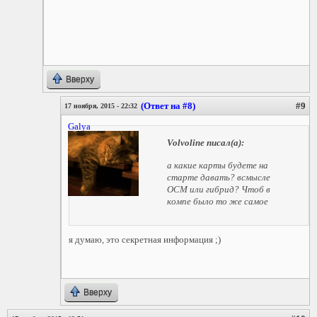
Вверху
(Ответ на #8)
#9
17 ноября, 2015 - 22:32
Galya
Volvoline
писал(а):
а какие карты будете на
старте давать? всмысле
ОСМ или гибрид? Чтоб в
компе было то же самое
я думаю, это секретная информация ;)
Вверху