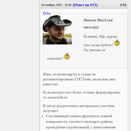
(Ответ на #15)
#16
18 ноября, 2015 - 12:28
DrYu
Duncan MacLeod
писал(а):
Кстати, Юр, карта
или схема будет?
Ты знаешь их
отличия?
Илья, отличия карты и схемы не
регламентированы ГОСТами, насколько мне
известно.
Если интересуют более точные формулировки,
то пожалуйста:
В числе раздаточных материалов участник
получает:
Спутниковый снимок фрагмента земной
поверхности, соответствующего району
проведения соревнований, с нанесенными