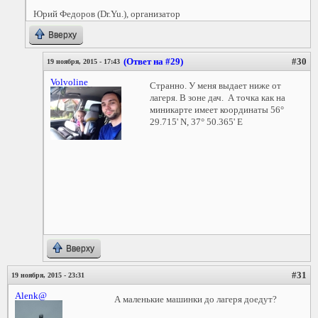
Юрий Федоров (Dr.Yu.), организатор
Вверху
(Ответ на #29)
#30
19 ноября, 2015 - 17:43
Volvoline
Странно. У меня выдает ниже от
лагеря. В зоне дач. А точка как на
миникарте имеет координаты 56°
29.715' N, 37° 50.365' E
Вверху
#31
19 ноября, 2015 - 23:31
Alenk@
А маленькие машинки до лагеря доедут?