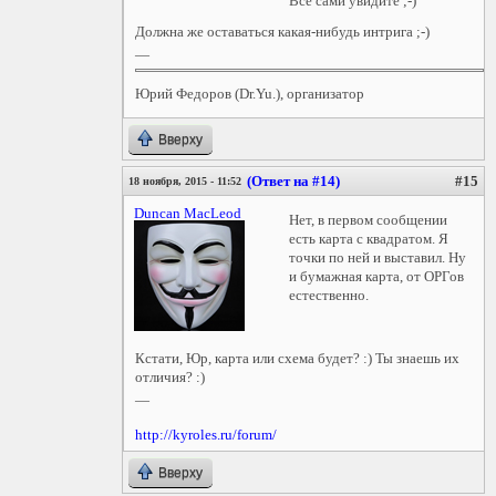
Все сами увидите ;-)
Должна же оставаться какая-нибудь интрига ;-)
—
Юрий Федоров (Dr.Yu.), организатор
Вверху
(Ответ на #14)
#15
18 ноября, 2015 - 11:52
Duncan MacLeod
Нет, в первом сообщении
есть карта с квадратом. Я
точки по ней и выставил. Ну
и бумажная карта, от ОРГов
естественно.
Кстати, Юр, карта или схема будет? :) Ты знаешь их
отличия? :)
—
http://kyroles.ru/forum/
Вверху