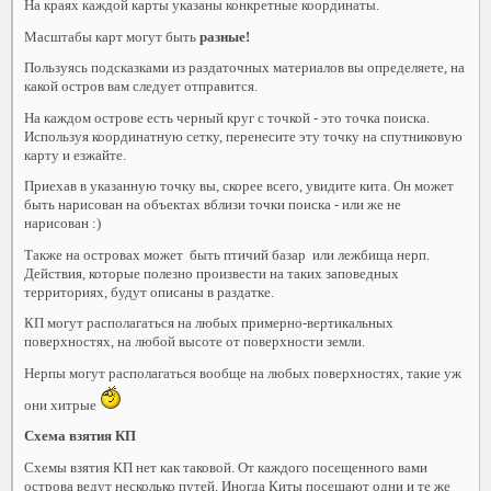
На краях каждой карты указаны конкретные координаты.
Масштабы карт могут быть
разные!
Пользуясь подсказками из раздаточных материалов вы определяете, на
какой остров вам следует отправится.
На каждом острове есть черный круг с точкой - это точка поиска.
Используя координатную сетку, перенесите эту точку на спутниковую
карту и езжайте.
Приехав в указанную точку вы, скорее всего, увидите кита. Он может
быть нарисован на объектах вблизи точки поиска - или же не
нарисован :)
Также на островах может быть птичий базар или лежбища нерп.
Действия, которые полезно произвести на таких заповедных
территориях, будут описаны в раздатке.
КП могут располагаться на любых примерно-вертикальных
поверхностях, на любой высоте от поверхности земли.
Нерпы могут располагаться вообще на любых поверхностях, такие уж
они хитрые
Схема взятия КП
Схемы взятия КП нет как таковой. От каждого посещенного вами
острова ведут несколько путей. Иногда Киты посещают одни и те же