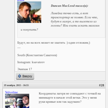
south
Duncan MacLeod
писал(а):
Линейка точно есть, а вот
транспортир не помню. Если что,
будут в лагере, а то вылетело из
головы? Или ехать искать магазин
и покупать?
Будут, но на всех может не хватить :) один отложим;)
—
South (Константин Саватеев)
Instagram: ksavateev
Экипаж 17
Вверху
#28
19 ноября, 2015 - 16:55
Volvoline
Координаты лагеря не совпадают с точкой на
миникарте в начале этой ветки. Это у меня
руки кривые или так задумано?