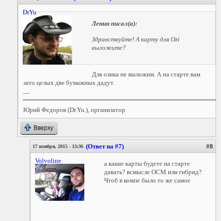
DrYu
Ленин
писал(а):
Здравствуйте! А карту для Ozi
выложите?
Для озика не выложим. А на старте вам
зато целых две бумажных дадут.
—
Юрий Федоров (Dr.Yu.), организатор
Вверху
(Ответ на #7)
#8
17 ноября, 2015 - 13:36
Volvoline
а какие карты будете на старте
давать? всмысле ОСМ или гибрид?
Чтоб в компе было то же самое