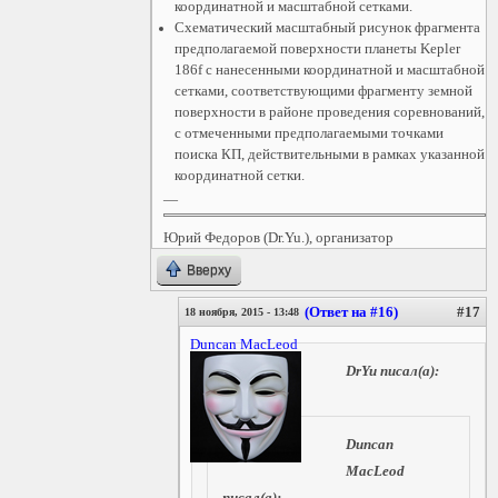
координатной и масштабной сетками.
Схематический масштабный рисунок фрагмента
предполагаемой поверхности планеты Kepler
186f с нанесенными координатной и масштабной
сетками, соответствующими фрагменту земной
поверхности в районе проведения соревнований,
с отмеченными предполагаемыми точками
поиска КП, действительными в рамках указанной
координатной сетки.
—
Юрий Федоров (Dr.Yu.), организатор
Вверху
(Ответ на #16)
#17
18 ноября, 2015 - 13:48
Duncan MacLeod
DrYu
писал(а):
Duncan
MacLeod
писал(а):