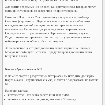
все обозначения на них) - строго только зеленого цвета.
Для взятия отдельных (но не всех) КП даются схемы, которые могут
быть ориентированы на север либо не ориентированы.
Помимо КП на трассе Участникам могут встретиться Лежбища
Скотиков (нерпятники). Нерпы не являются основным объектом
исследования данной экспедиции, но интересны и полезны
человечеству. Нерпа и ее цифра всегда только черного цвета.
Определить место расположения Нерп можно руководствуясь
Раздаточными материалами. Взятие Нерп осуществляется только
небамперным способом в обеих категориях.
За выполнение некоторых дополнительных заданий на Птичьих
Базарах и Лежбищах Скотиков - предусмотрены дополнительные
бонусные баллы.
Каким образом искать КП:
В момент старта в раздаточных материалах вы находите две карты
(карта океана и спутниковая съемка) и листы с подсказками по взятию
КП.
На обеих картах:
желтая сетка - это сетка расстояний, шаг 500м.
черная сетка - сетка координат, шаг сетки 30 секунд.