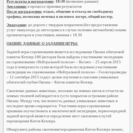
Результаты и награждение
:
18:30
(возможно раньше)
Апелляции:
в процессе приемки результатов
После награждения:
отдых, общение и отъезд по свободному
графику, возможна ночевка в полевом лагере, общий костер.
Эвакуация
:
до дороги с твердым покрытием (без предоставления
услуг эвакуатора до автосервиса в случае поломки автомобиля) силами
организаторов и участников, начиная с 18.30
ОБЩИЕ ДАННЫЕ О ЗАДАНИИ ИГРЫ:
Задачей игры-соревнования является исследование Океана обитаемой
планеты Кеплер-186 (которая была найдена участниками экспедиции
на соревновании «Нейтральной полосы» – Космос – 25 апреля 2015
года и поверхность суши которой была исследована участниками
экспедиции на соревновании «Нейтральной полосы» - Геологоразведка
– 12 сентября 2015 года) с целью изучения и спасения уникальных
обитателей глубин Океана – Китов планеты Кеплер.
Скопление данных животных, похожих на земных китов и отчасти на
земных тюленей наблюдается в густо покрытом островами районе
Океана. Между тем, численность данных уникальных животных в
последнее время сокращается. Участники игры-соревнования
призваны поучаствовать в экологической экспедиции, первоочередной
задачей которой является определение мест скопления и путей
перемещения Китов Кеплера.
Обнаружить районы скопления/передвижения Китов Кеплера можно,