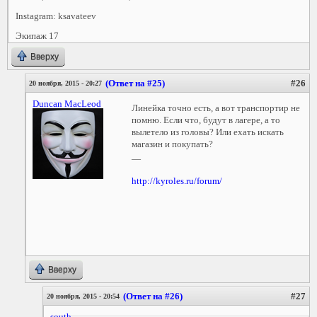
Instagram: ksavateev
Экипаж 17
Вверху
(Ответ на #25)
#26
20 ноября, 2015 - 20:27
Duncan MacLeod
Линейка точно есть, а вот транспортир не
помню. Если что, будут в лагере, а то
вылетело из головы? Или ехать искать
магазин и покупать?
—
http://kyroles.ru/forum/
Вверху
(Ответ на #26)
#27
20 ноября, 2015 - 20:54