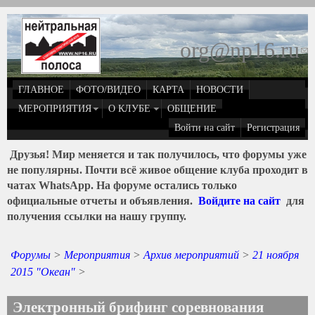
Перейти к основному содержанию
org@np16.ru
(
д
ГЛАВНОЕ
ФОТО/ВИДЕО
КАРТА
НОВОСТИ
о
МЕРОПРИЯТИЯ
О КЛУБЕ
ОБЩЕНИЕ
Войти на сайт
Регистрация
e
Друзья! Мир меняется и так получилось, что форумы уже
не популярны. Почти всё живое общение клуба проходит в
чатах WhatsApp. На форуме остались только
официальные отчеты и объявления.
Войдите на сайт
для
получения ссылки на нашу группу.
Форумы
>
Мероприятия
>
Архив мероприятий
>
21 ноября
2015 "Океан"
>
Электронный брифинг соревнования