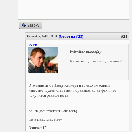
Вверху
(Ответ на #23)
#24
19 ноября, 2015 - 15:41
south
Volvoline
писал(а):
А к каким примерно приедете?
Это зависит от Звезд Кеплера и только им одним
известно! Будем стараться пораньше, но не факт, что
получится раньше ночи.
—
South (Константин Саватеев)
Instagram: ksavateev
Экипаж 17