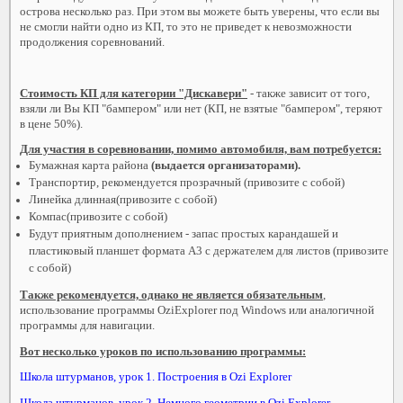
острова несколько раз. При этом вы можете быть уверены, что если вы
не смогли найти одно из КП, то это не приведет к невозможности
продолжения соревнований.
Стоимость КП для категории "Дискавери"
- также зависит от того,
взяли ли Вы КП "бампером" или нет (КП, не взятые "бампером", теряют
в цене 50%).
Для участия в соревновании, помимо автомобиля, вам потребуется:
Бумажная карта района
(выдается организаторами).
Транспортир, рекомендуется прозрачный (привозите с собой)
Линейка длинная(привозите с собой)
Компас(привозите с собой)
Будут приятным дополнением - запас простых карандашей и
пластиковый планшет формата А3 с держателем для листов (привозите
с собой)
Также рекомендуется, однако не является обязательным
,
использование программы OziExplorer под Windows или аналогичной
программы для навигации.
Вот несколько уроков по использованию программы:
Школа штурманов, урок 1. Построения в Ozi Explorer
Школа штурманов, урок 2. Немного геометрии в Ozi Explorer