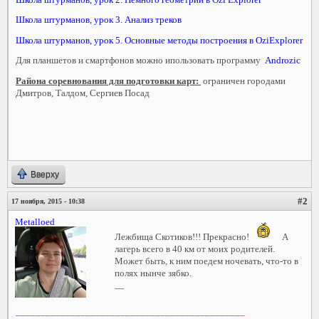
Школа штурманов, урок 3. Анализ треков
Школа штурманов, урок 5. Основные методы построения в OziExplorer
Для планшетов и смартфонов можно ипользовать программу
Androzic
Района соревнования для подготовки карт:
ограничен городами
Дмитров, Талдом, Сергиев Посад
Вверху
#2
17 ноября, 2015 - 10:38
Metalloed
Лежбища Скотиков!!! Прекрасно!
А
лагерь всего в 40 км от моих родителей.
Может быть, к ним поедем ночевать, что-то в
полях нынче зябко.
—
______________________________________________