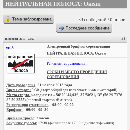
НЕЙТРАЛЬНАЯ ПОЛОСА: Океан
Тема заблокирована
39 сообщений / 0 новое
Последнее сообщение
#1
16 ноября, 2015 - 03:07
Электронный брифинг соревнования
np16
НЕЙТРАЛЬНАЯ ПОЛОСА: Океан
Регламент соревнования
СРОКИ И МЕСТО ПРОВЕДЕНИЯ
СОРЕВНОВАНИЯ
Дата проведения
:
21 ноября 2015 года
Время старта:
9:30
(старт общий для всех участников и категорий)
Место старта:
координаты – 56°29’ 44,03”; 37°50’21,13” (
56 29.7376
37 50.3555)
(полевой стартовый лагерь)
Регистрация участников
:
08:00 - 09:00
Брифинг:
09:00 - 09: 30
Время на трассе
:
7 часов
Закрытие трассы:
17:30
(финиш после 17.30 = дисквалификация)