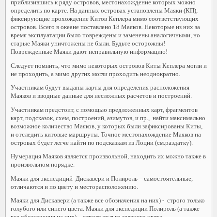
приблизившись к ряду островов, местонахождение которых можно
определить по карте. На данных островах установлены Маяки (КП),
фиксирующие прохождение Китов Кеплера мимо соответствующих
островов. Всего в океане поставлено 18 Маяков. Некоторые из них за
время эксплуатации было повреждены и заменены аналогичными, но
старые Маяки уничтожены не были. Будьте осторожны!
Поврежденные Маяки дают неправильную информацию!
Следует помнить, что мимо некоторых островов Киты Кеплера могли и
не проходить, а мимо других могли проходить неоднократно.
Участникам будут выданы карты для определения расположения
Маяков и вводные данные для несложных расчетов и построений.
Участникам предстоит, с помощью предложенных карт, фрагментов
карт, подсказок, схем, построений, азимутов, и пр., найти максимально
возможное количество Маяков, у которых были зафиксированы Киты,
и отследить китовые маршруты. Точное местонахождение Маяков на
островах будет легче найти по подсказкам из Лоции (см.раздатку).
Нумерация Маяков является произвольной, находить их можно также в
произвольном порядке.
Маяки для экспедиций Дискавери и Полироль – самостоятельные,
отличаются и по цвету и месторасположению.
Маяки для Дискавери (а также все обозначения на них) - строго только
голубого или синего цвета. Маяки для экспедиции Полироль (а также