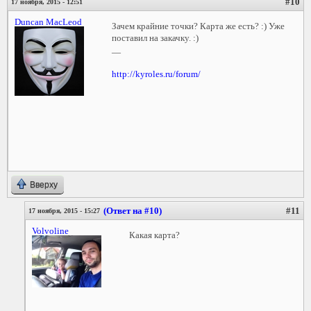
#10
17 ноября, 2015 - 12:51
Duncan MacLeod
Зачем крайние точки? Карта же есть? :) Уже
поставил на закачку. :)
—
http://kyroles.ru/forum/
Вверху
(Ответ на #10)
#11
17 ноября, 2015 - 15:27
Volvoline
Какая карта?