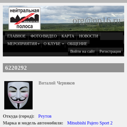
Перейти к основному содержанию
org@np16.ru
(
д
ГЛАВНОЕ
ФОТО/ВИДЕО
КАРТА
НОВОСТИ
о
МЕРОПРИЯТИЯ
О КЛУБЕ
ОБЩЕНИЕ
Войти на сайт
Регистрация
e
6220292
Виталий
Червяков
Откуда (город):
Реутов
Марка и модель автомобиля:
Mitsubishi Pajero Sport 2