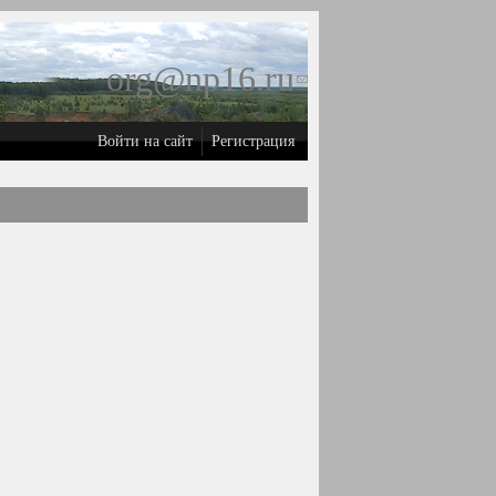
org@np16.ru
(ссылка для
отправки
Войти на сайт
Регистрация
email)