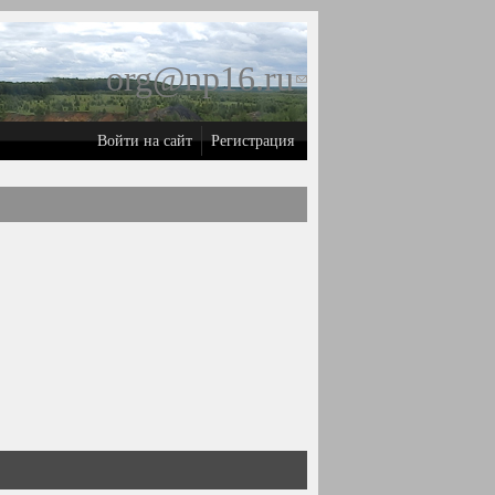
org@np16.ru
(ссылка для
отправки
Войти на сайт
Регистрация
email)