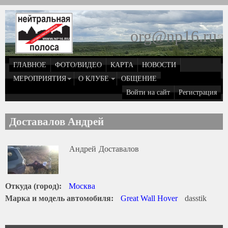
Перейти к основному содержанию
org@np16.ru
(
д
ГЛАВНОЕ
ФОТО/ВИДЕО
КАРТА
НОВОСТИ
о
МЕРОПРИЯТИЯ
О КЛУБЕ
ОБЩЕНИЕ
Войти на сайт
Регистрация
e
Доставалов Андрей
Андрей
Доставалов
Откуда (город):
Москва
Марка и модель автомобиля:
Great Wall Hover
dasstik