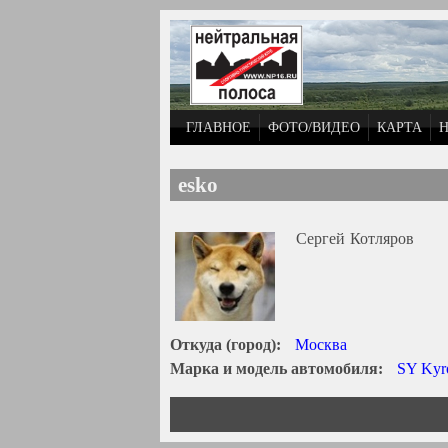
Перейти к основному содержанию
ГЛАВНОЕ
ФОТО/ВИДЕО
КАРТА
esko
Сергей
Котляров
Откуда (город):
Москва
Марка и модель автомобиля:
SY Kyr