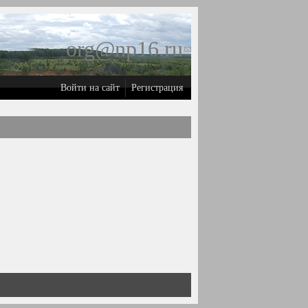
org@np16.ru
(ссылка для
отправки
Войти на сайт
Регистрация
email)