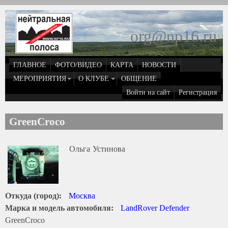
Перейти к основному содержанию
org@np16.ru
(
д
ГЛАВНОЕ
ФОТО/ВИДЕО
КАРТА
НОВОСТИ
о
МЕРОПРИЯТИЯ
О КЛУБЕ
ОБЩЕНИЕ
Войти на сайт
Регистрация
e
GreenCroco
Ольга
Устинова
Откуда (город):
Москва
Марка и модель автомобиля:
LandRover Defender
GreenCroco