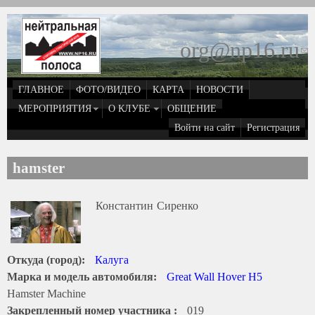
Перейти к основному содержанию
org@np16.ru
(
д
ГЛАВНОЕ
ФОТО/ВИДЕО
КАРТА
НОВОСТИ
о
МЕРОПРИЯТИЯ
О КЛУБЕ
ОБЩЕНИЕ
Войти на сайт
Регистрация
e
hamster
Константин
Сиренко
Откуда (город):
Калуга
Марка и модель автомобиля:
Great Wall Hover H5
Hamster Machine
Закрепленный номер участника :
019