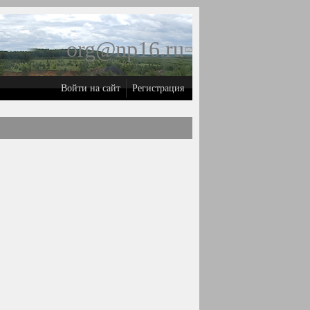
org@np16.ru
(ссылка для
отправки
Войти на сайт
Регистрация
email)