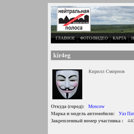
Перейти к основному содержанию
ГЛАВНОЕ
ФОТО/ВИДЕО
КАРТА
kir4eg
Кирилл
Смирнов
Откуда (город):
Moscow
Марка и модель автомобиля:
Уаз Па
Закрепленный номер участника :
44