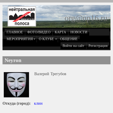
Перейти к основному содержанию
org@np16.ru
(
д
ГЛАВНОЕ
ФОТО/ВИДЕО
КАРТА
НОВОСТИ
о
МЕРОПРИЯТИЯ
О КЛУБЕ
ОБЩЕНИЕ
Войти на сайт
Регистрация
e
Neyron
Валерий
Трегубов
Откуда (город):
клин