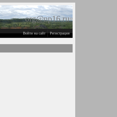
org@np16.ru
(ссылка для
отправки
Войти на сайт
Регистрация
email)