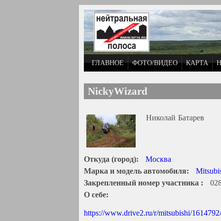
Перейти к основному содержанию
ГЛАВНОЕ
ФОТО/ВИДЕО
КАРТА
NickyWizard
Николай
Батарев
Откуда (город):
Москва
Марка и модель автомобиля:
Mitsubis
Закрепленный номер участника :
02
О себе:
https://www.drive2.ru/r/mitsubishi/1614792