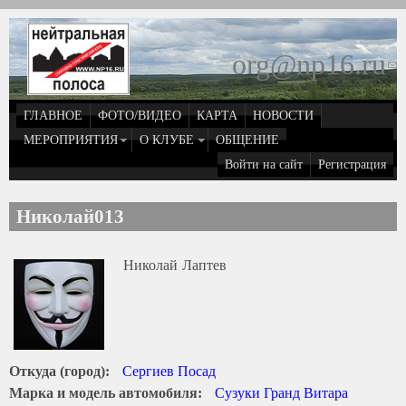
Перейти к основному содержанию
org@np16.ru
(
д
ГЛАВНОЕ
ФОТО/ВИДЕО
КАРТА
НОВОСТИ
о
МЕРОПРИЯТИЯ
О КЛУБЕ
ОБЩЕНИЕ
Войти на сайт
Регистрация
e
Николай013
Николай
Лаптев
Откуда (город):
Сергиев Посад
Марка и модель автомобиля:
Сузуки Гранд Витара