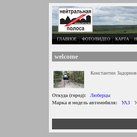
Перейти к основному содержанию
ГЛАВНОЕ
ФОТО/ВИДЕО
КАРТА
welcome
Константин
Задорнов
Откуда (город):
Люберцы
Марка и модель автомобиля:
УАЗ
У