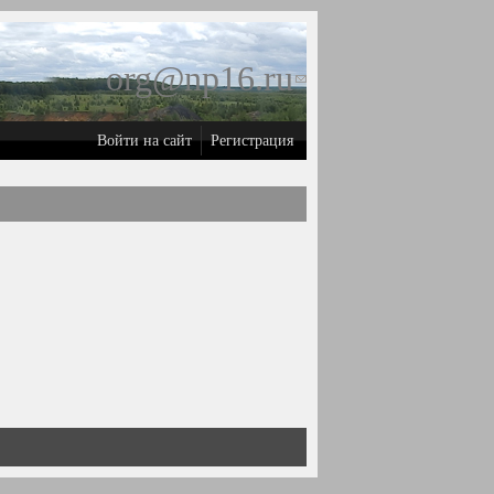
org@np16.ru
(ссылка для
отправки
Войти на сайт
Регистрация
email)